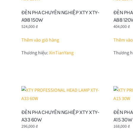
ĐÈN PHA CHUYÊN NGHIỆP XTY XTY-
ĐÈN PHA
A98 150W
A88 120
524,000
₫
404,000
₫
Thêm vào giỏ hàng
Thêm vào
Thương hiệu:
XinTianYang
Thương h
ĐÈN PHA CHUYÊN NGHIỆP XTY XTY-
ĐÈN PHA
A33 60W
A15 30W
296,000
₫
168,000
₫