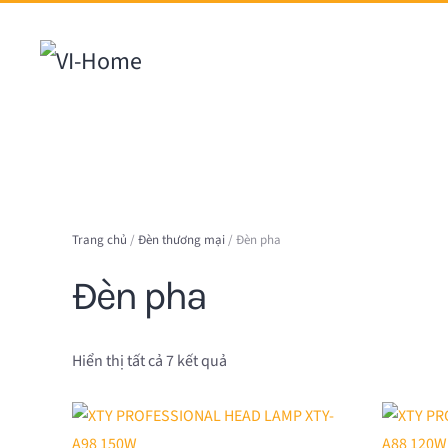
Chuyển đến nội dung chính
Trang chủ
/
Đèn thương mại
/ Đèn pha
Đèn pha
Được
Hiển thị tất cả 7 kết quả
sắp
xếp
theo
mới
nhất