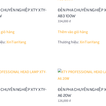
 CHUYÊN NGHIỆP XTY XTY-
ĐÈN PHA CHUYÊN NGHIỆP X
W
A83 100W
334,000
₫
 giỏ hàng
Thêm vào giỏ hàng
iệu:
XinTianYang
Thương hiệu:
XinTianYang
 CHUYÊN NGHIỆP XTY XTY-
ĐÈN PHA CHUYÊN NGHIỆP X
A6 20W
126,000
₫