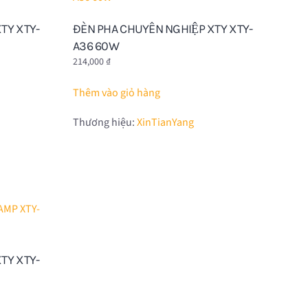
TY XTY-
ĐÈN PHA CHUYÊN NGHIỆP XTY XTY-
A36 60W
214,000
₫
Thêm vào giỏ hàng
Thương hiệu:
XinTianYang
TY XTY-