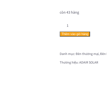
còn 43 hàng
SOLAR
FLOOD
Thêm vào giỏ hàng
LIGHT
AD8803-
300W
Danh mục:
Đèn thương mại
,
Đèn 
số
Thương hiệu:
ADAIR SOLAR
lượng