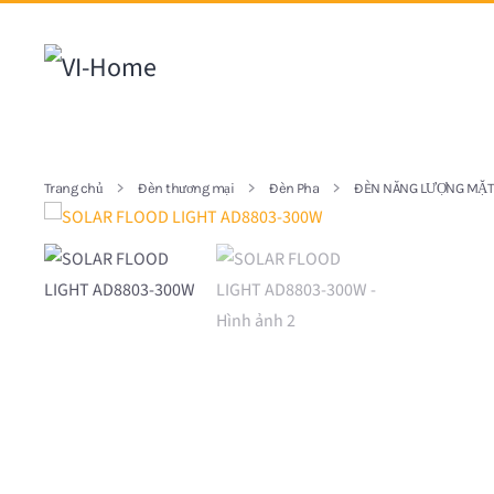
Chuyển đến nội dung chính
Trang chủ
Đèn thương mại
Đèn Pha
ĐÈN NĂNG LƯỢNG MẶT