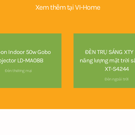
Xem thêm tại VI-Home
oon Indoor 50w Gobo
ĐÈN TRỤ SÁNG XTY 
ojector LD-MA08B
năng lượng mặt trời 
XT-S4244
Đèn thương mại
Đèn ngoài trời